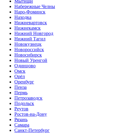
Мытищи
Набережные Челны
Наро-Фоминск
Находка
Нижневартовск
Нижнекамск
Нижний Новгород
Нижний Тагил
Новокузнецк
Новороссийск
Новосибирск
Новый Уренгой
Одинцово
Омск
Орёл
Оренбург
Пенза
Пермь
Петрозаводск
Подольск
Реутов
Ростов-на-Дону
Рязань
Самара
Санкт-Петербург