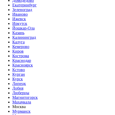
Домодедово
Екатеринбург
Зеленоград
Иваново
Ижевск
Иркутск
Йошкар-Ола
Казань
Калининград
Калуга
Кемерово
Киров
Кострома
Краснодар
Красноярск
Кстово
Курган
Курск
Липецк
Лобня
Люберцы
Магнитогорск
Махачкала
Москва
Мурманск