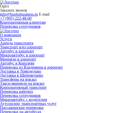
Орёл
Заказать звонок
info@busforbusiness.ru
E-mail
+7 (995) 222-48-00
Корпоративным клиентам
Перевозка сотрудников
О компании
Услуги
Аренда транспорта
Транспорт в/из аэропорт
Автобус в аэропорт
Микроавтобус в аэропорт
Минивэн в аэропорт
Автобус в Королеве
Перевозка из Владимира в аэропорт
Доставка в Домодедово
Доставка в Шереметьево
Трансферы на вокзал
Такси-минивэн на вокзал
Корпоративный транспорт
Перевозка рабочих
Перевозка сотрудников
Микроавтобус с водителем
Аутсорсинг транспортных услуг
Пассажирские перевозки
Перевозки на автобусах