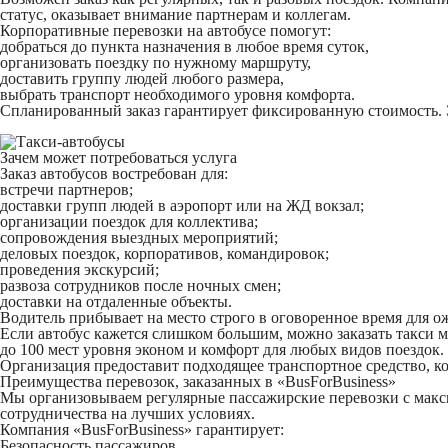
статус, оказывает внимание партнерам и коллегам.
Корпоративные перевозки на автобусе помогут:
добраться до пункта назначения в любое время суток,
организовать поездку по нужному маршруту,
доставить группу людей любого размера,
выбрать транспорт необходимого уровня комфорта.
Спланированный заказ гарантирует фиксированную стоимость. Э
Зачем может потребоваться услуга
Заказ автобусов востребован для:
встречи партнеров;
доставки групп людей в аэропорт или на ЖД вокзал;
организации поездок для коллектива;
сопровождения выездных мероприятий;
деловых поездок, корпоративов, командировок;
проведения экскурсий;
развоза сотрудников после ночных смен;
доставки на отдаленные объекты.
Водитель прибывает на место строго в оговоренное время для 
Если автобус кажется слишком большим, можно заказать такси 
до 100 мест уровня эконом и комфорт для любых видов поездок.
Организация предоставит подходящее транспортное средство, к
Преимущества перевозок, заказанных в «BusForBusiness»
Мы организовываем регулярные пассажирские перевозки с макси
сотрудничества на лучших условиях.
Компания «BusForBusiness» гарантирует:
Безопасность пассажиров.