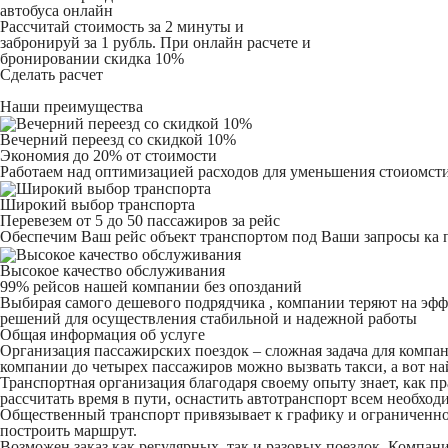
автобуса онлайн
Рассчитай стоимость за 2 минуты и
забронируй за 1 рубль. При онлайн расчете и
бронировании скидка 10%
Сделать расчет
Наши преимущества
Вечерний переезд со скидкой 10%
Экономия до 20% от стоимости
Работаем над оптимизацией расходов для уменьшения стоиомсти
Широкий выбор транспорта
Перевезем от 5 до 50 пассажиров за рейс
Обеспечим Ваш рейс объект транспортом под Ваши запросы ка 
Высокое качество обслуживания
99% рейсов нашей компании без опозданий
Выбирая самого дешевого подрядчика , компании теряют на эффе
решений для осуществления стабильной и надежной работы
Общая информация об услуге
Организация пассажирских поездок – сложная задача для компан
компании до четырех пассажиров можно вызвать такси, а вот най
Транспортная организация благодаря своему опыту знает, как п
рассчитать время в пути, оснастить автотранспорт всем необход
Общественный транспорт привязывает к графику и ограниченном
построить маршрут.
Возможен заказ как регулярных, так и разовых поездок. Компан