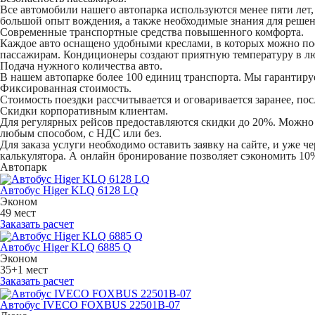
Все автомобили нашего автопарка используются менее пяти лет,
большой опыт вождения, а также необходимые знания для реше
Современные транспортные средства повышенного комфорта.
Каждое авто оснащено удобными креслами, в которых можно посп
пассажирам. Кондиционеры создают приятную температуру в лю
Подача нужного количества авто.
В нашем автопарке более 100 единиц транспорта. Мы гарантиру
Фиксированная стоимость.
Стоимость поездки рассчитывается и оговаривается заранее, по
Скидки корпоративным клиентам.
Для регулярных рейсов предоставляются скидки до 20%. Можно з
любым способом, с НДС или без.
Для заказа услуги необходимо оставить заявку на сайте, и уже 
калькулятора. А онлайн бронирование позволяет сэкономить 10%
Автопарк
Автобус Higer KLQ 6128 LQ
Эконом
49 мест
Заказать расчет
Автобус Higer KLQ 6885 Q
Эконом
35+1 мест
Заказать расчет
Автобус IVECO FOXBUS 22501В-07