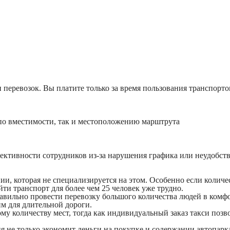
 перевозок. Вы платите только за время пользования транспорт
по вместимости, так и местоположению марштрута
ктивности сотрудников из-за нарушения графика или неудобства
ии, которая не специализируется на этом. Особенно если колич
ти транспорт для более чем 25 человек уже трудно.
равильно провести перевозку большого количества людей в комф
им для длительной дороги.
у количеству мест, тогда как индивидуальный заказ такси позв
ия не только экономит деньги на покупке и содержании автопарк