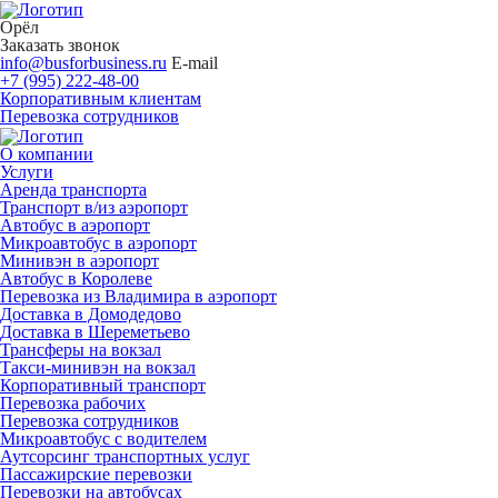
Орёл
Заказать звонок
info@busforbusiness.ru
E-mail
+7 (995) 222-48-00
Корпоративным клиентам
Перевозка сотрудников
О компании
Услуги
Аренда транспорта
Транспорт в/из аэропорт
Автобус в аэропорт
Микроавтобус в аэропорт
Минивэн в аэропорт
Автобус в Королеве
Перевозка из Владимира в аэропорт
Доставка в Домодедово
Доставка в Шереметьево
Трансферы на вокзал
Такси-минивэн на вокзал
Корпоративный транспорт
Перевозка рабочих
Перевозка сотрудников
Микроавтобус с водителем
Аутсорсинг транспортных услуг
Пассажирские перевозки
Перевозки на автобусах