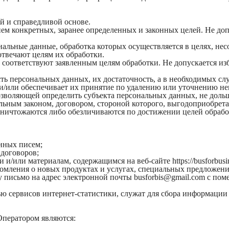
й и справедливой основе.
ем конкретных, заранее определенных и законных целей. Не доп
нальные данные, обработка которых осуществляется в целях, не
отвечают целям их обработки.
 соответствуют заявленным целям обработки. Не допускается и
ть персональных данных, их достаточность, а в необходимых сл
и/или обеспечивает их принятие по удалению или уточнению н
озволяющей определить субъекта персональных данных, не дольш
льным законом, договором, стороной которого, выгодоприобрета
ичтожаются либо обезличиваются по достижении целей обработ
нных писем;
 договоров;
/или материалам, содержащимся на веб-сайте https://busforbusin
омления о новых продуктах и услугах, специальных предложения
исьмо на адрес электронной почты busforbis@gmail.com с поме
 сервисов интернет-статистики, служат для сбора информации о
Оператором являются: