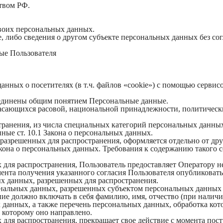
твом РФ.
своих персональных данных.
, либо сведения о другом субъекте персональных данных без сог
ые Пользователя
данных о посетителях (в т.ч. файлов «cookie») с помощью серви
ъединены общим понятием Персональные данные.
касающихся расовой, национальной принадлежности, политическ
ранения, из числа специальных категорий персональных данных, 
ные ст. 10.1 Закона о персональных данных.
 разрешенных для распространения, оформляется отдельно от др
Закона о персональных данных. Требования к содержанию такого
 для распространения, Пользователь предоставляет Оператору н
момента получения указанного согласия Пользователя опубликова
х данных, разрешенных для распространения.
рсональных данных, разрешенных субъектом персональных данных
ие должно включать в себя фамилию, имя, отчество (при налич
х данных, а также перечень персональных данных, обработка к
 которому оно направлено.
 для распространения, прекращает свое действие с момента пост