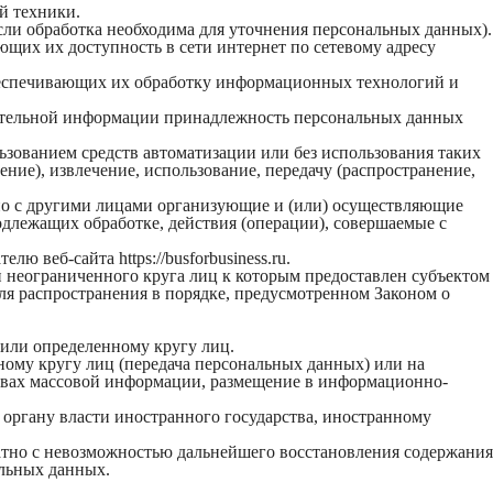
й техники.
сли обработка необходима для уточнения персональных данных).
ющих их доступность в сети интернет по сетевому адресу
беспечивающих их обработку информационных технологий и
нительной информации принадлежность персональных данных
ьзованием средств автоматизации или без использования таких
ние), извлечение, использование, передачу (распространение,
тно с другими лицами организующие и (или) осуществляющие
длежащих обработке, действия (операции), совершаемые с
 веб-сайта https://busforbusiness.ru.
 неограниченного круга лиц к которым предоставлен субъектом
я распространения в порядке, предусмотренном Законом о
 или определенному кругу лиц.
ому кругу лиц (передача персональных данных) или на
ствах массовой информации, размещение в информационно-
 органу власти иностранного государства, иностранному
атно с невозможностью дальнейшего восстановления содержания
льных данных.