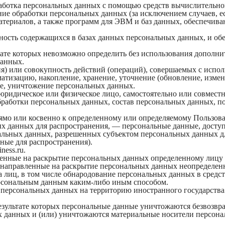
работка персональных данных с помощью средств вычислительно
ие обработки персональных данных (за исключением случаев, е
атериалов, а также программ для ЭВМ и баз данных, обеспечива
ность содержащихся в базах данных персональных данных, и о
ьтате которых невозможно определить без использования допол
данных.
я) или совокупность действий (операций), совершаемых с испол
атизацию, накопление, хранение, уточнение (обновление, измене
ние, уничтожение персональных данных.
 юридическое или физическое лицо, самостоятельно или совмес
работки персональных данных, состав персональных данных, по
о или косвенно к определенному или определяемому Пользователю
х данных для распространения, — персональные данные, доступ
альных данных, разрешенных субъектом персональных данных дл
ные для распространения).
ness.ru.
вленные на раскрытие персональных данных определенному лицу
 направленные на раскрытие персональных данных неопределенн
 лиц, в том числе обнародование персональных данных в сред
ерсональным данным каким-либо иным способом.
а персональных данных на территорию иностранного государства
езультате которых персональные данные уничтожаются безвозвр
 данных и (или) уничтожаются материальные носители персона