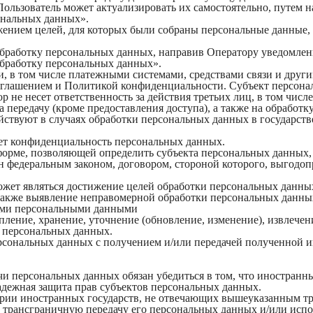
Пользователь может актуализировать их самостоятельно, путем 
ональных данных».
жением целей, для которых были собраны персональные данные,
 обработку персональных данных, направив Оператору уведомле
обработку персональных данных».
и, в том числе платежными системами, средствами связи и друг
соглашением и Политикой конфиденциальности. Субъект персона
 не несет ответственность за действия третьих лиц, в том числ
 передачу (кроме предоставления доступа), а также на обработк
йствуют в случаях обработки персональных данных в государст
ает конфиденциальность персональных данных.
форме, позволяющей определить субъекта персональных данных, 
н федеральным законом, договором, стороной которого, выгодоп
жет являться достижение целей обработки персональных данных,
 также выявление неправомерной обработки персональных данны
ными персональными данными
опление, хранение, уточнение (обновление, изменение), извлечен
е персональных данных.
персональных данных с получением и/или передачей полученно
чи персональных данных обязан убедиться в том, что иностранн
адежная защита прав субъектов персональных данных.
ории иностранных государств, не отвечающих вышеуказанным тр
 трансграничную передачу его персональных данных и/или испол