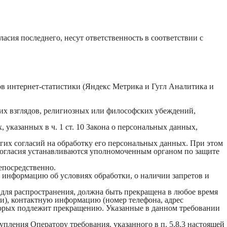
ласия последнего, несут ответственность в соответствии с
сов интернет-статистики (Яндекс Метрика и Гугл Аналитика и
их взглядов, религиозных или философских убеждений,
указанных в ч. 1 ст. 10 Закона о персональных данных,
угих согласий на обработку его персональных данных. При этом
 согласия устанавливаются уполномоченным органом по защите
епосредственно.
ть информацию об условиях обработки, о наличии запретов и
 для распространения, должна быть прекращена в любое время
ии), контактную информацию (номер телефона, адрес
оторых подлежит прекращению. Указанные в данном требовании
упления Оператору требования, указанного в п. 5.8.3 настоящей