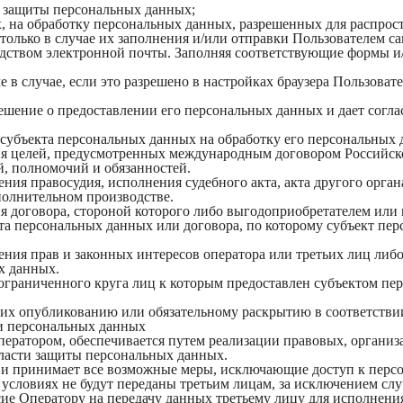
е защиты персональных данных;
х, на обработку персональных данных, разрешенных для распрос
 только в случае их заполнения и/или отправки Пользователем 
осредством электронной почты. Заполняя соответствующие формы 
 в случае, если это разрешено в настройках браузера Пользоват
шение о предоставлении его персональных данных и дает согласи
 субъекта персональных данных на обработку его персональных 
ия целей, предусмотренных международным договором Российск
, полномочий и обязанностей.
ения правосудия, исполнения судебного акта, акта другого орг
полнительном производстве.
я договора, стороной которого либо выгодоприобретателем или 
кта персональных данных или договора, по которому субъект пе
ения прав и законных интересов оператора или третьих лиц либ
х данных.
еограниченного круга лиц к которым предоставлен субъектом пе
щих опубликованию или обязательному раскрытию в соответстви
ки персональных данных
ператором, обеспечивается путем реализации правовых, органи
бласти защиты персональных данных.
ых и принимает все возможные меры, исключающие доступ к пе
 условиях не будут переданы третьим лицам, за исключением сл
сие Оператору на передачу данных третьему лицу для исполнения