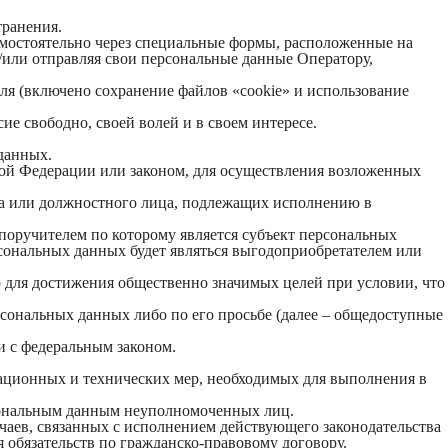
транения.
самостоятельно через специальные формы, расположенные на
и/или отправляя свои персональные данные Оператору,
еля (включено сохранение файлов «cookie» и использование
е свободно, своей волей и в своем интересе.
данных.
ой Федерации или законом, для осуществления возложенных
ана или должностного лица, подлежащих исполнению в
поручителем по которому является субъект персональных
рсональных данных будет являться выгодоприобретателем или
о для достижения общественно значимых целей при условии, что
рсональных данных либо по его просьбе (далее – общедоступные
и с федеральным законом.
зационных и технических мер, необходимых для выполнения в
рсональным данным неуполномоченных лиц.
учаев, связанных с исполнением действующего законодательства
 обязательств по гражданско-правовому договору.