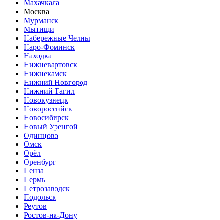
Махачкала
Москва
Мурманск
Мытищи
Набережные Челны
Наро-Фоминск
Находка
Нижневартовск
Нижнекамск
Нижний Новгород
Нижний Тагил
Новокузнецк
Новороссийск
Новосибирск
Новый Уренгой
Одинцово
Омск
Орёл
Оренбург
Пенза
Пермь
Петрозаводск
Подольск
Реутов
Ростов-на-Дону