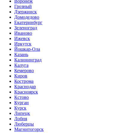
Воронеж
Грозный
Дзержинск
Домодедово
Екатеринбург
Зеленоград
Иваново
Ижевск
Иркутск
Йошкар-Ола
Казань
Калининград
Калуга
Кемерово
Киров
Кострома
Краснодар
Красноярск
Кстово
Курган
Курск
Липецк
Лобня
Люберцы
Магнитогорск