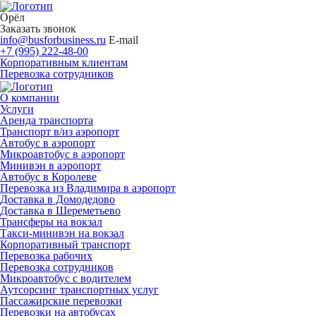
Орёл
Заказать звонок
info@busforbusiness.ru
E-mail
+7 (995) 222-48-00
Корпоративным клиентам
Перевозка сотрудников
О компании
Услуги
Аренда транспорта
Транспорт в/из аэропорт
Автобус в аэропорт
Микроавтобус в аэропорт
Минивэн в аэропорт
Автобус в Королеве
Перевозка из Владимира в аэропорт
Доставка в Домодедово
Доставка в Шереметьево
Трансферы на вокзал
Такси-минивэн на вокзал
Корпоративный транспорт
Перевозка рабочих
Перевозка сотрудников
Микроавтобус с водителем
Аутсорсинг транспортных услуг
Пассажирские перевозки
Перевозки на автобусах