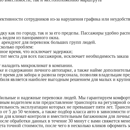
ктивности сотрудников из-за нарушения графика или неудобства
ку как по городу, так и за его пределы. Пассажиры удобно распо
 видом из панорамного окна.
й арендуют для перевозок больших групп людей.
сколько проблем:
ное время, что исключает задержки;
атит места для всех пассажиров, исключает необходимость заказ
т наладить микроклимат в компании.
е и содержании личного автопарке, а также найме дополнитель
ремя для забора и развоза персонала, позволяя владельцам пре
обиля является наиболее выгодным решением для малых и крупн
бильные и надежные перевозки людей. Мы гарантируем комфорт 
чным водителем или предоставление транспорта на регулярной о
тельность эксплуатации которых не превышает пяти лет. Трансп
от 5 до 50 человек, а также подбор класса авто в зависимости о
 для климат-контроля и вместительным багажником для личны
После обработки данных в течение 30 минут с вами свяжется мен
ета точной стоимости, после чего в несколько кликов оформить 