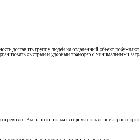
ость доставить группу людей на отдаленный объект побуждают 
я организовать быстрый и удобный трансфер с минимальными затр
 перевозок. Вы платите только за время пользования транспорт
по вместимости, так и местоположению марштрута