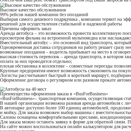
Высокое качество обслуживания
99% рейсов нашей компании без опозданий
Выбирая самого дешевого подрядчика , компании теряют на эффе
решений для осуществления стабильной и надежной работы
Причины оформить заказ
Аренда автобуса – это возможность провести коллективную поезд
просмотром фильма на встроенной мультимедиа или наслаждаясь
Вместительный автобус – это основной вид транспорта, которы
Одновременная доставка сотрудников на работу решает сразу не
возможные опоздания – водитель прибывает на место в оговорен
высокая стоимость перевозок – аренда транспорта, в котором хв
оплата за них проводится отдельно;
плохая обстановка в коллективе – совместные переезды позволя
Крупные предприятия имеют возможность сэкономить на покупк
Логисты рассчитывают быстрый и короткий маршрут, подбирают в
Оформление договора о регулярном или разовом прокате автом
Преимущества оформления заказа в «BusForBusiness»
«BusForBusiness»– транспортная компания, осуществляющая ста
В нашей организации возможна разовая аренда автомобиля с ли
В автопарке доступно более 100 единиц автомобилей, продолжи
и мойку. Для заказа возможен выбор машины с вместительностью 
Салоны оснащены комфортабельными креслами, кондиционерами
Для заказа можно оставить заявку в форме для обратной связи. 
На сайте можно воспользоваться онлайн калькулятором для расч